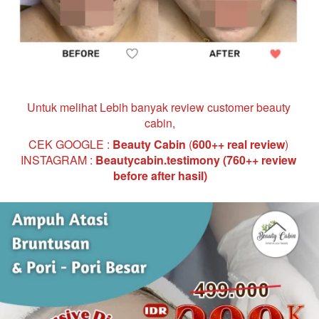
Untuk melihat Lebih banyak review customer beauty 
cabin,
CEK GOOGLE : 
Beauty Cabin 
(
600++ real review
)
INSTAGRAM : 
Beautycabin.testimony (760++ review 
before after hasil)