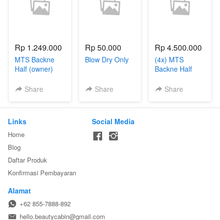
Rp 1.249.000
Rp 50.000
Rp 4.500.000
MTS Backne
Blow Dry Only
(4x) MTS
Half (owner)
Backne Half
(owner)
Share
Share
Share
Links
Social Media
Home
Blog
Daftar Produk
Konfirmasi Pembayaran
Alamat
+62 855-7888-892
hello.beautycabin@gmail.com