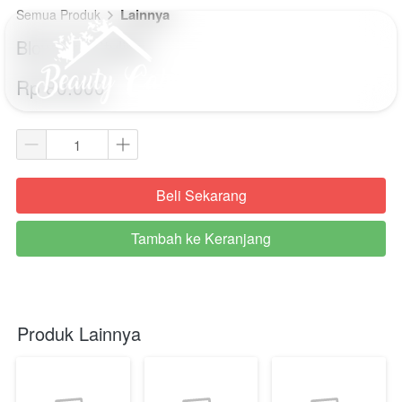
Lainnya
Semua Produk
Blow Dry Styling
Rp 80.000
Beli Sekarang
`
Tambah ke Keranjang
`
Produk Lainnya