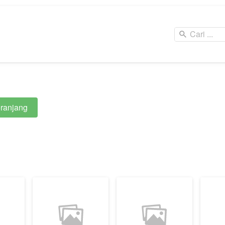
Cari ...
us
Treatment Menu
Nail Menu
ranjang