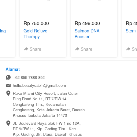
Rp 750.000
Rp 499.000
Rp 4
ning
Gold Rejuve
Salmon DNA
Stem 
Therapy
Booster
Share
Share
Sh
Alamat
+62 855-7888-892
hello.beautycabin@gmail.com
Ruko Miami City Resort, Jalan Outer 
Ring Road No.11, RT.7/RW.14, 
Cengkareng Tim., Kecamatan 
Cengkareng, Kota Jakarta Barat, Daerah 
Khusus Ibukota Jakarta 14470
Jl. Boulevard Raya blok FW 1 no 12A, 
RT.9/RW.11, Klp. Gading Tim., Kec. 
Klp. Gading, Jkt Utara, Daerah Khusus 