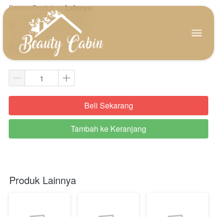
Lainnya
Semua Produk
IPL Ua (unlimited)
Rp 150.000
Beli Sekarang
`
Tambah ke Keranjang
`
Produk Lainnya