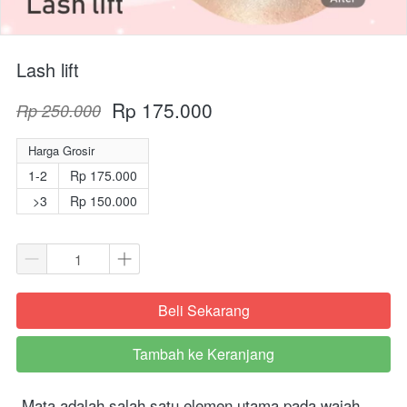
Lash lift
Rp 175.000
Rp 250.000
Harga Grosir
1-2
Rp 175.000
>3
Rp 150.000
Beli Sekarang
`
Tambah ke Keranjang
`
 Mata adalah salah satu elemen utama pada wajah 