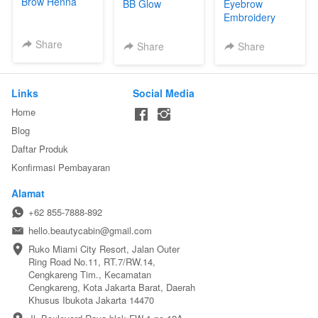
Brow Henna
BB Glow
Eyebrow
Embroidery
(Sulam alis)
Share
Share
Share
Links
Social Media
Home
Blog
Daftar Produk
Konfirmasi Pembayaran
Alamat
+62 855-7888-892
hello.beautycabin@gmail.com
Ruko Miami City Resort, Jalan Outer 
Ring Road No.11, RT.7/RW.14, 
Cengkareng Tim., Kecamatan 
Cengkareng, Kota Jakarta Barat, Daerah 
Khusus Ibukota Jakarta 14470